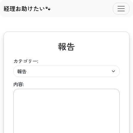
経理お助けたい🐾
報告
カテゴリー:
内容: