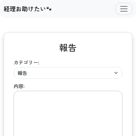
経理お助けたい🐾
報告
カテゴリー:
内容: