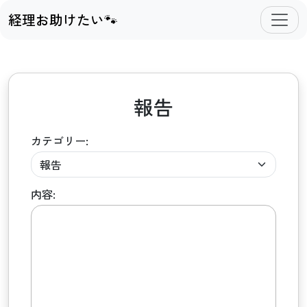
経理お助けたい🐾
報告
カテゴリー:
内容: