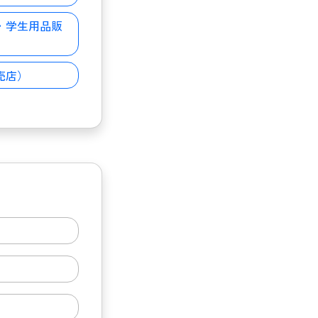
・学生用品販
売店）