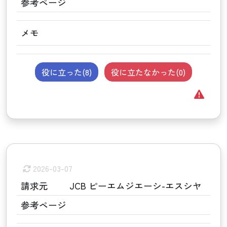
参考ページ
メモ
役に立った(
8
)
役に立たなかった(
0
)
2026-03-07
請求元
JCB ピーエムジエーシ-エスシヤ
参考ページ