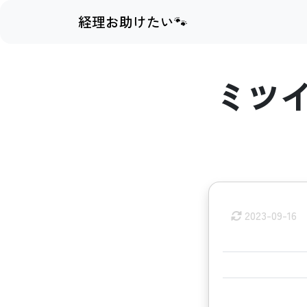
経理お助けたい🐾
ミツ
2023-09-16