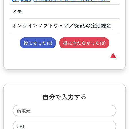
メモ
オンラインソフトウェア／SaaSの定期課金
役に立った(
0
)
役に立たなかった(
0
)
自分で入力する