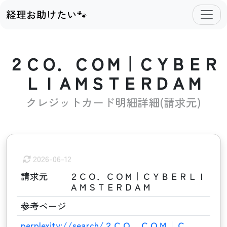
経理お助けたい🐾
２ＣＯ．ＣＯＭ｜ＣＹＢＥＲ
ＬＩＡＭＳＴＥＲＤＡＭ
クレジットカード明細詳細(請求元)
2026-06-12
請求元
２ＣＯ．ＣＯＭ｜ＣＹＢＥＲＬＩ
ＡＭＳＴＥＲＤＡＭ
参考ページ
perplexity://search/２ＣＯ．ＣＯＭ｜Ｃ…