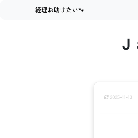
経理お助けたい🐾
Ｊ
2025-11-13