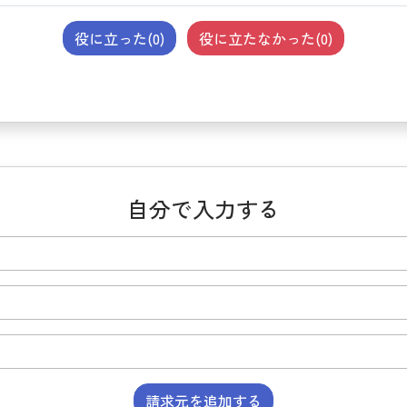
役に立った(
0
)
役に立たなかった(
0
)
自分で入力する
請求元を追加する