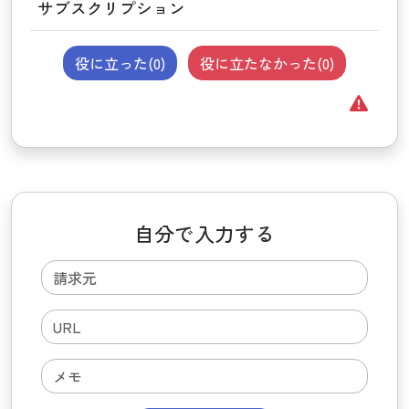
サブスクリプション
役に立った(
0
)
役に立たなかった(
0
)
自分で入力する