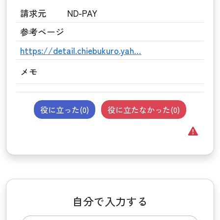
請求元
ND-PAY
参考ページ
https://detail.chiebukuro.yah…
メモ
役に立った(
0
)
役に立たなかった(
0
)
自分で入力する