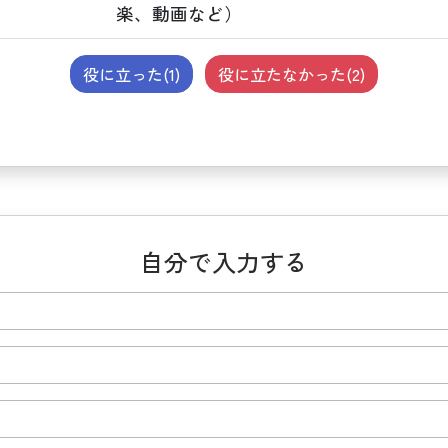
楽、動画など）
役に立った(
1
)
役に立たなかった(
2
)
自分で入力する