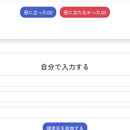
役に立った(
0
)
役に立たなかった(
0
)
自分で入力する
請求元を追加する