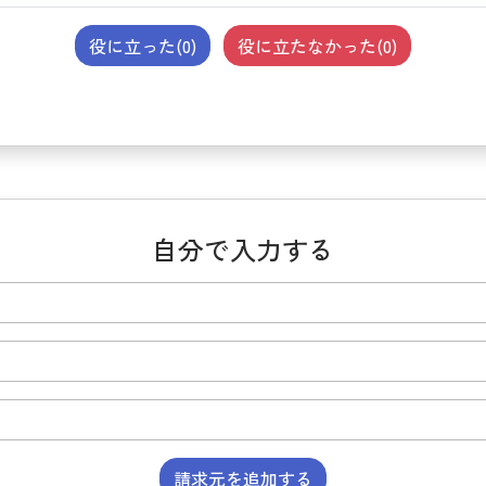
役に立った(
0
)
役に立たなかった(
0
)
自分で入力する
請求元を追加する